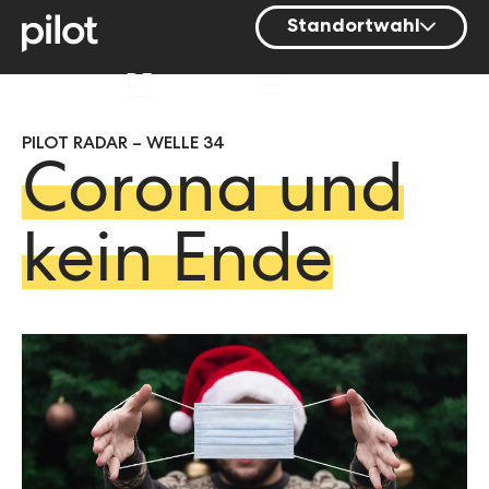
Standortwahl
Berlin
DE
Hamburg
PILOT RADAR – WELLE 34
Mainz
Corona und
München
Nürnberg
kein Ende
Stuttgart
Zürich