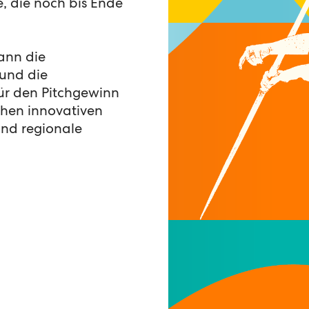
 die noch bis Ende
ann die
und die
ür den Pitchgewinn
chen innovativen
und regionale