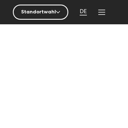
DE
Standortwahl
Berlin
Hamburg
Mainz
München
Nürnberg
Stuttgart
Zürich