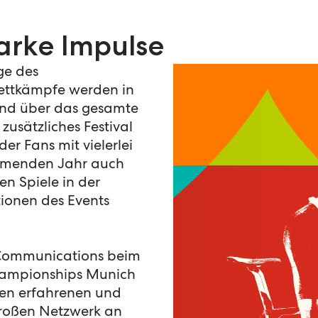
arke Impulse
ge des
ettkämpfe werden in
und über das gesamte
n zusätzliches Festival
r Fans mit vielerlei
mmenden Jahr auch
n Spiele in der
tionen des Events
Communications beim
hampionships Munich
nen erfahrenen und
großen Netzwerk an