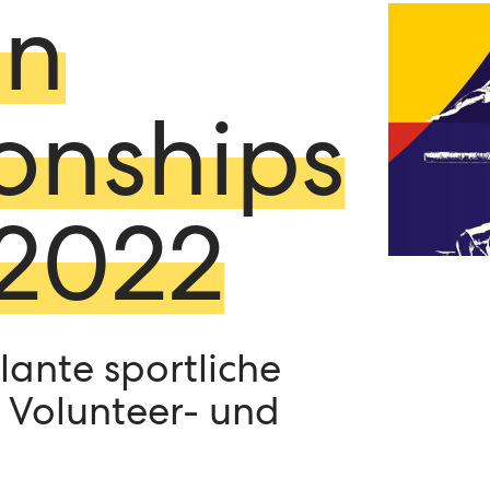
an
nships
2022
lante sportliche
r Volunteer- und