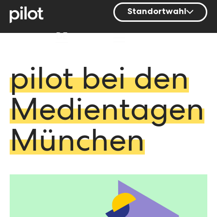
Standortwahl
Berlin
DE
Hamburg
Mainz
pilot bei den
München
Medientagen
Nürnberg
Stuttgart
München
Zürich