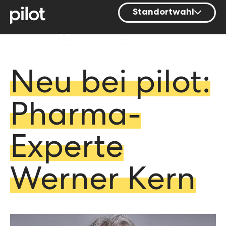
Standortwahl
Berlin
DE
Hamburg
Mainz
Neu bei pilot:
München
Pharma-
Nürnberg
Stuttgart
Experte
Zürich
Werner Kern