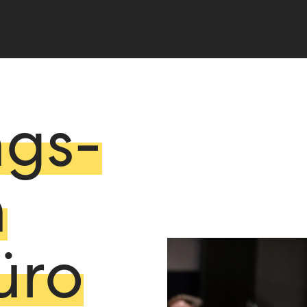
ngs­
n
üro