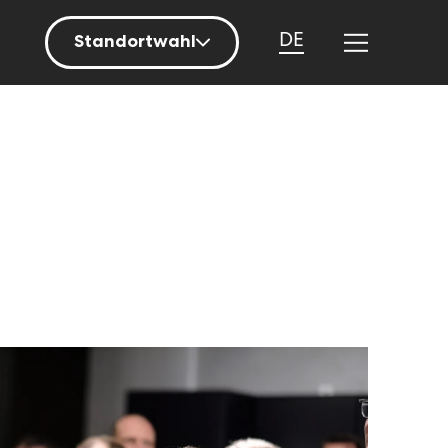
DE
Standortwahl
Berlin
Hamburg
Mainz
München
Nürnberg
Stuttgart
Zürich