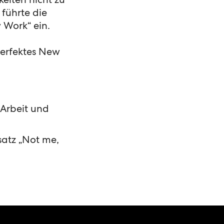
keiten nicht zu
, führte die
 Work“ ein.
 perfektes New
 Arbeit und
satz „Not me,