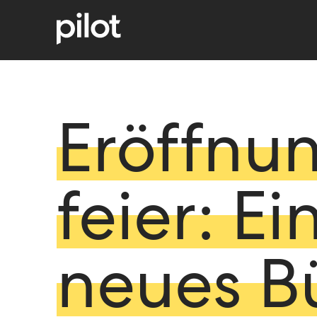
Eröffnu
feier: Ei
neues B