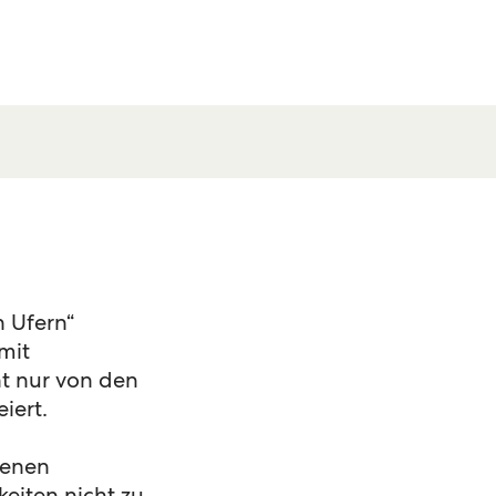
 Ufern“
mit
t nur von den
iert.
senen