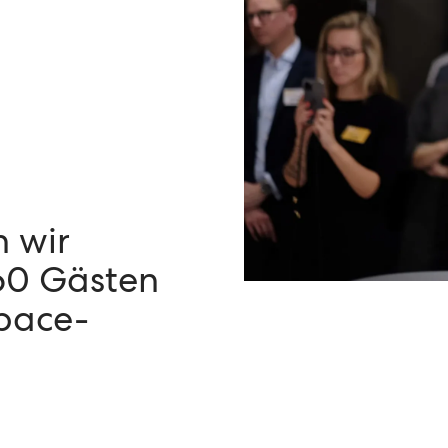
 wir
60 Gästen
pace-