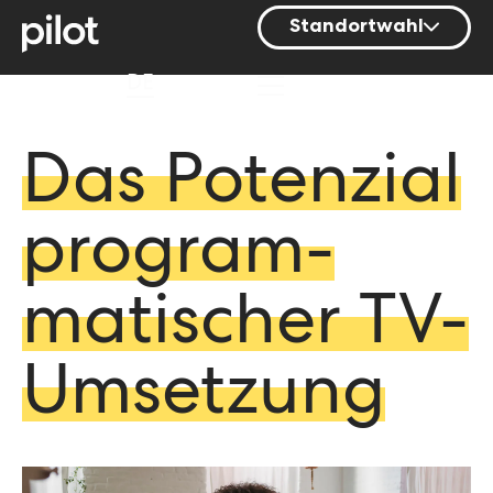
Standortwahl
Berlin
DE
Hamburg
Mainz
Das Potenzial
München
program­
Nürnberg
Stuttgart
matischer TV-
Zürich
Umsetzung