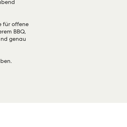
rabend
 für offene
kerem BBQ,
 und genau
aben.