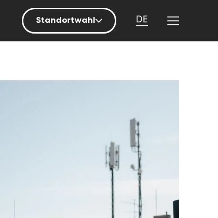
DE
Standortwahl
Berlin
Hamburg
Mainz
München
Nürnberg
Stuttgart
Zürich