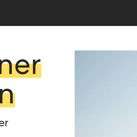
ner
n
er