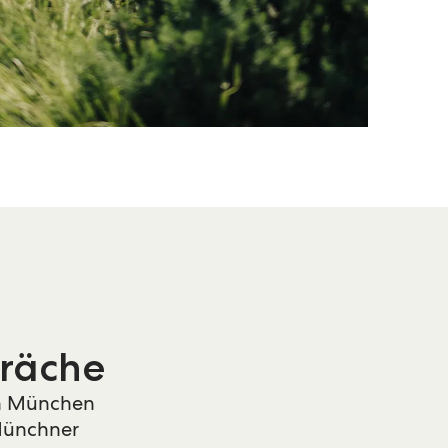
präche
in München
 Münchner