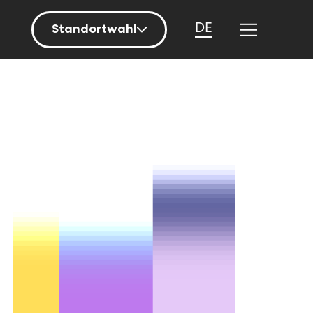
DE
Standortwahl
Berlin
Hamburg
Mainz
München
Nürnberg
Stuttgart
Zürich