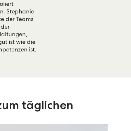
liert
en. Stephanie
ite der Teams
 der
Haltungen,
t ist wie die
mpetenzen ist.
zum täglichen