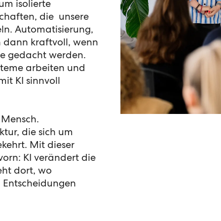
um isolierte
chaften, die unsere
ln. Automatisierung,
 dann kraftvoll, wenn
se gedacht werden.
steme arbeiten und
it KI sinnvoll
 Mensch.
tur, die sich um
ehrt. Mit dieser
vorn: KI verändert die
eht dort, wo
 Entscheidungen