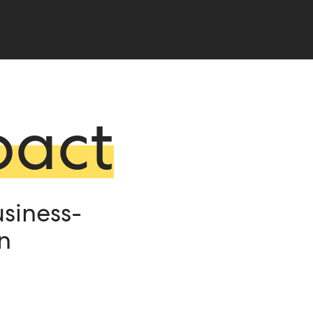
pact
siness-
n