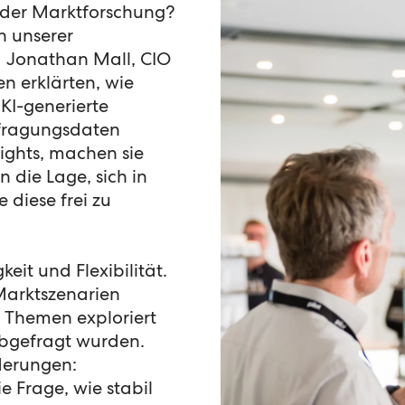
n der Marktforschung?
n unserer
d Jonathan Mall, CIO
n erklärten, wie
 KI-generierte
efragungsdaten
ights, machen sie
 die Lage, sich in
 diese frei zu
keit und Flexibilität.
Marktszenarien
 Themen exploriert
abgefragt wurden.
derungen:
e Frage, wie stabil