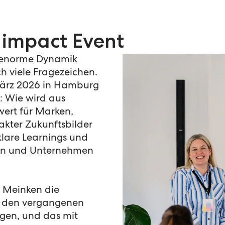
 impact Event
e enorme Dynamik
ch viele Fragezeichen.
März 2026 in Hamburg
: Wie wird aus
ert für Marken,
kter Zukunftsbilder
klare Learnings und
uren und Unternehmen
n Meinken die
in den vergangenen
gen, und das mit