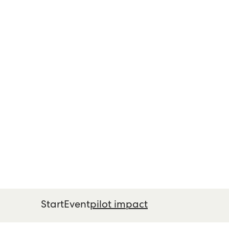
Start
Event
pilot impact