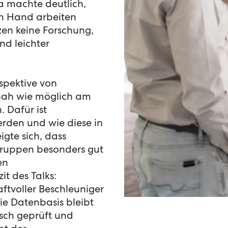
a machte deutlich,
n Hand arbeiten
zen keine Forschung,
nd leichter
spektive von
o nah wie möglich am
 Dafür ist
erden und wie diese in
igte sich, dass
lgruppen besonders gut
en
it des Talks:
ftvoller Beschleuniger
die Datenbasis bleibt
isch geprüft und