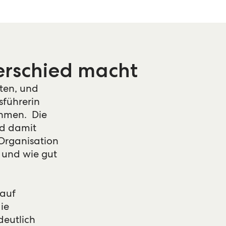
erschied macht
lten, und
sführerin
ehmen. Die
nd damit
 Organisation
 und wie gut
 auf
ie
deutlich