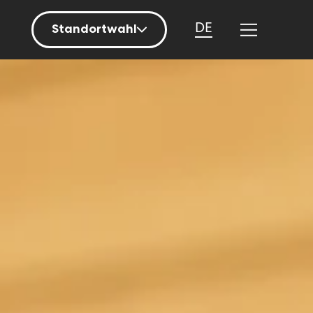
DE
Standortwahl
Berlin
Hamburg
Mainz
München
Nürnberg
Stuttgart
Zürich