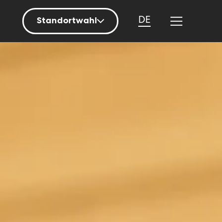
DE
Standortwahl
Berlin
Hamburg
Mainz
München
Nürnberg
Stuttgart
Zürich