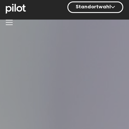
Standortwahl
Berlin
Hamburg
Mainz
München
Nürnberg
Stuttgart
Zürich