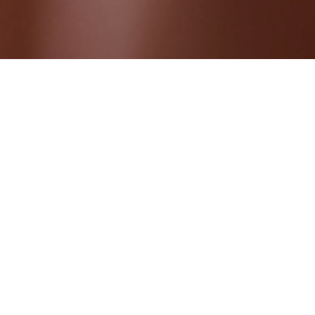
Das erwartet dich bei uns:
Du arbeitest als Spezialist*in im Team der
Insights & Analytics Unit.
Du übernimmst die gesamthafte
Verantwortung bei Primärforschungs-
Projekten (überwiegend quantitative
Werbewirkungs-Studien) für namhafte
Kund*innen der Agentur.
Neben einer inhaltlichen
Kundenberatungsleistung kümmerst du dich