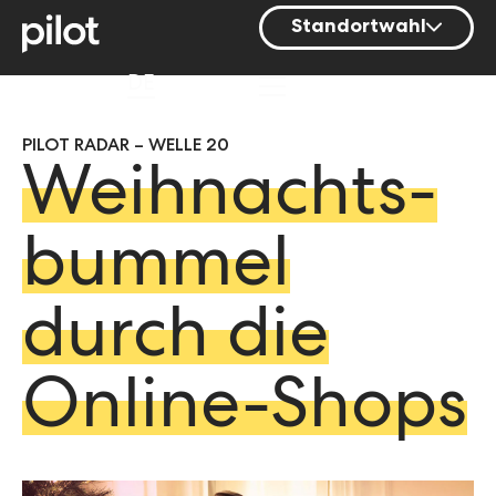
Standortwahl
Berlin
DE
Hamburg
PILOT RADAR – WELLE 20
Mainz
Weihnachts­
München
Nürnberg
bummel
Stuttgart
durch die
Zürich
Online-Shops