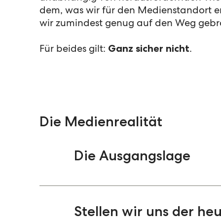
dem, was wir für den Medienstandort 
wir zumindest genug auf den Weg gebr
Für beides gilt:
Ganz sicher nicht
.
Die Medienrealität
Die Ausgangslage
Gewiss hat sich einiges Positiv
Maßnahmen noch einmal einen de
Stellen wir uns der he
ausgelöst. Zur Inspiration lohn