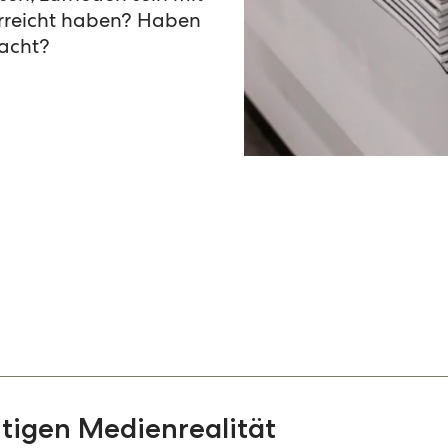
erreicht haben? Haben
acht?
e im Markt getan. Nicht zuletzt haben Pandemie
utlichen Digitalisierungsschub bei den Nutzer
utigen Medienrealität
t ein Blick zu so manchem deutschen Medien-Star