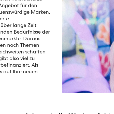
 Angebot für den
rauenswürdige Marken,
erte
 über lange Zeit
genden Bedürfnisse der
enmärkte. Daraus
rgen noch Themen
ichweiten schaffen
bt also viel zu
efinanziert. Als
s auf Ihre neuen