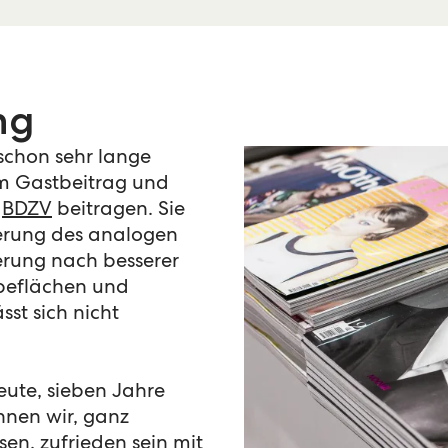
ng
 schon sehr lange
em Gastbeitrag und
s
BDZV
beitragen. Sie
ierung des analogen
derung nach besserer
rbeflächen und
sst sich nicht
heute, sieben Jahre
nnen wir, ganz
n, zufrieden sein mit