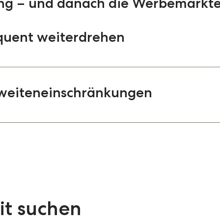
ung – und danach die Werbemärkt
quent weiterdrehen
y Wheel“ aus dem Marketing? Das Konzept wird g
ibt das Bestreben, eine wesentliche Rolle in seh
hweiteneinschränkungen
len – und so den Wert der Beziehung zu diese
eel“ ist sozusagen das Gegenteil von einer klei
ge Impression. Natürlich sind auch Sie über Let
bo- oder alternative Bezahlmodelle aus Sicht de
n Sie auf ein Subscription- oder Membership-Mo
mmer mit gewissen Reichweiteneinschränkungen ei
en, sind Sie bereits im Vorteil. Mit Blick auf Ihre 
llein mit den Werbeformaten zu agieren, wie sie h
erzentriert zu agieren. Hier nun lohnt es sich, 
erbung ist vordringlich dort, wo Menschen in g
lche Formate können Sie noch ergänzen, um eine
nutzen. Allerdings, und das können wir Medienag
n zu spielen – auch jenseits Ihres publizistische
e Reichweite ohne Qualität häufig keine gute K
ukturen von Google, Facebook & Co. Ihr Geschäf
t suchen
e Nutzer:innen und erst in zweiter Linie um den
Fly Wheel“ wieder selbst in die Hand nehmen? Wie