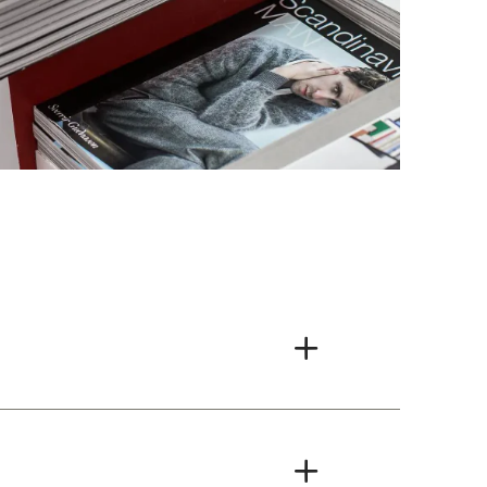
 und Lockdown-
:innen
tup, das mit