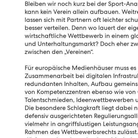
Denn ohne Nutzung kann es den
Bleiben wir noch kurz bei der Sport-Ana
Sie der „Customer Lifetime Value
kann kein Verein allein aufbauen. Weitr
Dienstleistungen und Angebote
lassen sich mit Partnern oft leichter sch
besser verteilen. Denn wo lauert der eig
wirtschaftliche Wettbewerb in einem gl
und Unterhaltungsmarkt? Doch eher zwi
zwischen den „Vereinen“.
Für europäische Medienhäuser muss es 
Zusammenarbeit bei digitalen Infrastru
redundanten Inhalten, Aufbau gemeins
von Kompetenzzentren ebenso wie vo
Talentschmieden, Ideenwettbewerben 
Die besondere Schlagkraft liegt dabei ni
defensiv ausgerichteten Regulierungsal
vielmehr in angriffslustigen Leistungsan
Rahmen des Wettbewerbsrechts zulässt.