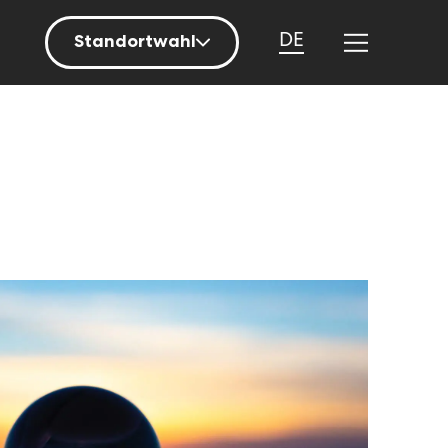
DE
Standortwahl
Berlin
Hamburg
Mainz
München
Nürnberg
Stuttgart
Zürich