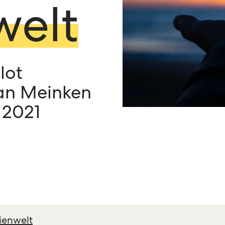
elt
lot
ian Meinken
 2021
ienwelt