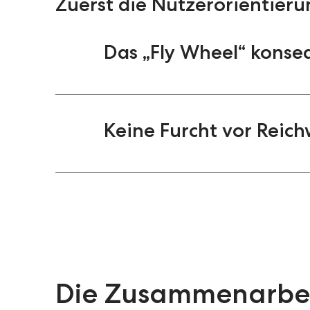
Zuerst die Nutzerorientier
Das „Fly Wheel“ konse
Kennen Sie das Konzept des „Fl
Amazon zugeschrieben. Es beschre
Keine Furcht vor Reic
Momenten von Menschen zu spie
maximal auszubauen. Das „Fly Wh
Betrachtung des Umsatzes pro Pa
Auf den ersten Blick scheinen A
weit hinaus. Aber wie weit? Wen
unattraktiv – diese gehen ja i
Ihrer Strategie zurückgreifen könn
ist die Alternative? Weiterhin a
ohnehin gezwungen, absolut nutz
überwiegend im Angebot sind? W
„Fly Wheel“ weiterzudrehen: We
Freude und Intensität Inhalte 
Rolle im Leben Ihrer Nutzer:inne
wieder belegen, macht alleinig
Wo kannibalisieren die Infrastr
Die Zusammenarbei
Kümmern Sie sich im Kern um Ihr
welchen Stellen können Sie Ihr „