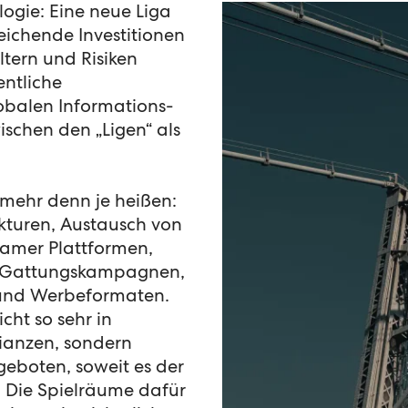
 Werbemarkt gar nicht erst geben.
logie: Eine neue Liga
“ im Fokus – über alle Kontaktpunkte, über alle e
eichende Investitionen
 hinweg?
ultern und Risiken
entliche
obalen Informations-
schen den „Ligen“ als
mehr denn je heißen:
kturen, Austausch von
amer Plattformen,
n Gattungskampagnen,
und Werbeformaten.
cht so sehr in
lianzen, sondern
geboten, soweit es der
 Die Spielräume dafür