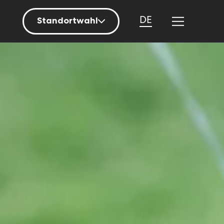
DE
Standortwahl
Berlin
Hamburg
Mainz
München
Nürnberg
Stuttgart
Zürich